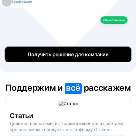
Борис Кашко
Юлия Изоитко
Александр Кулагин
Даниил Макаров
Екатерина Лазаренко
Юлия Изоитко
Получить решение для компании
Поддержим и
всё
расскажем
Статьи
Делимся новостями, историями клиентов и советами
про рекламные продукты и платформу Clickme