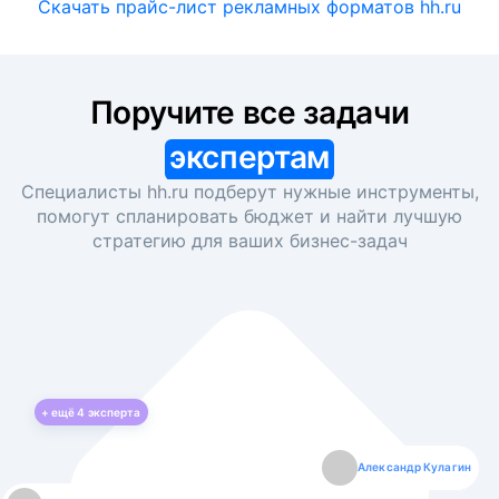
Скачать прайс-лист рекламных форматов hh.ru
Поручите все задачи
экспертам
Специалисты hh.ru подберут нужные инструменты,
помогут спланировать бюджет и найти лучшую
стратегию для ваших
бизнес-задач
+ ещё
4
эксперта
Екатерина Лазаренко
Александр Кулагин
Даниил Макаров
Борис Кашко
Юлия Изоитко