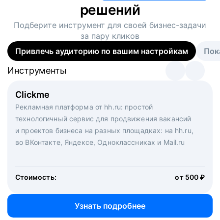
решений
Подберите инструмент для своей
бизнес-задачи
за пару кликов
Привлечь аудиторию по вашим настройкам
Пок
Инструменты
Инструменты
Инструменты
Виртуальный рекрутер
Clickme
Вакансия дня
Массовый подбор под ключ. Решите, сколько
Рекламная платформа от hh.ru: простой
Рекламный формат для вакансий на главной странице
кандидатов и когда вам нужно, и за дело возьмутся
технологичный сервис для продвижения вакансий
hh.ru. Увеличивает количество откликов
маркетологи, рекрутеры и проектные менеджеры
и проектов бизнеса на разных площадках: на hh.ru,
hh.ru с целым набором digital-инструментов
во ВКонтакте, Яндексе, Одноклассниках и Mail.ru
Стоимость:
от 200 000 ₽
Узнать подробнее
Стоимость:
от 500 ₽
Узнать подробнее
Узнать подробнее