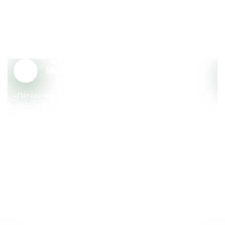
Почему сотрудники выбирают
«Пятёрочку»?
Масштаб и надёжность
«Пятёрочка» – крупный федеральный ритейлер, который
создаёт тренды, меняющие сферу розничной торговли.
Компания реализует множество социальных
и экологических инициатив, поддерживает местные
сообщества.